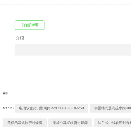
详细说明
介绍：
标签：
电动软密封刀型闸阀PZ973X-16C-DN250
倒置桶式蒸汽疏水阀·88
相关产品：
美标凸耳式软密封蝶阀
美标凸耳式软密封蝶阀
法兰式中线软密封蝶