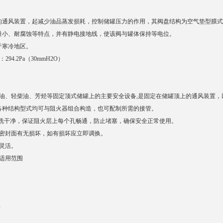
上的通风装置，起减少油品蒸发损耗，控制储罐压力的作用，其阀盘结构为空气垫型膜
漏量小、耐腐蚀等特点，并有静电接地线，使该阀与罐体保持等电位。
于寒冷地区。
：294.2Pa（30mmH2O）
煤油、轻柴油、芳烃等固定顶式储罐上的主要安全设备,是固定在储罐顶上的通风装置
各种结构型式均可与阻火器组合构造，也可配制所需的接管。
清洗干净，保证阻火层上每个孔畅通，防止堵塞，确保安全正常使用。
密封面有无损坏，如有损坏应立即调换。
灵活。
适用范围
寸