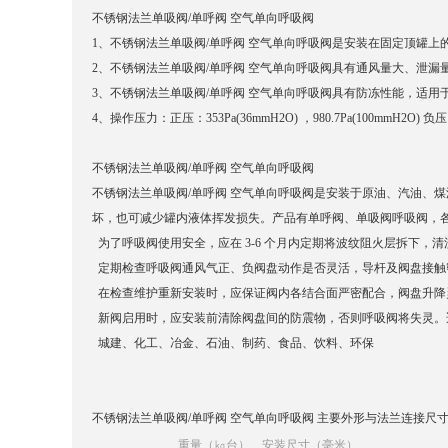
不锈钢法兰单吸阀/单呼阀 空气单向呼吸阀
1、不锈钢法兰单吸阀/单呼阀 空气单向呼吸阀是安装在固定顶罐
2、不锈钢法兰单吸阀/单呼阀 空气单向呼吸阀具有通风量大、泄
3、不锈钢法兰单吸阀/单呼阀 空气单向呼吸阀具有防冻性能，适用
4、操作压力：正压：353Pa(36mmH2O) ，980.7Pa(100mmH2O) 负压
不锈钢法兰单吸阀/单呼阀 空气单向呼吸阀
不锈钢法兰单吸阀/单呼阀 空气单向呼吸阀是安装于原油、汽油、
坏，也可减少罐内液体挥发损失。产品有单呼阀、单吸阀呼吸阀，
为了呼吸阀使用安全，应在 3-6 个月内定期将波纹阻火层拆下，
定期检查呼吸阀通风气正、负阀盘动作是否灵活，导杆及阀盘接触
在检查维护重新安装时，应保证阀内各结合面严密配合，阀盘升降
新阀启用时，应安装前清除阀盘间的防震物，否则呼吸阀将失灵。
城建、化工、冶金、石油、制药、食品、饮料、环保
不锈钢法兰单吸阀/单呼阀 空气单向呼吸阀 主要外形与法兰连接尺
重量（㎏台）
安装尺寸（毫米）