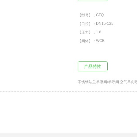
GFQ
【型号】：
DN15-125
【口径】：
1.6
【压力】：
WCB
【阀体】：
产品特性
不锈钢法兰单吸阀/单呼阀 空气单向