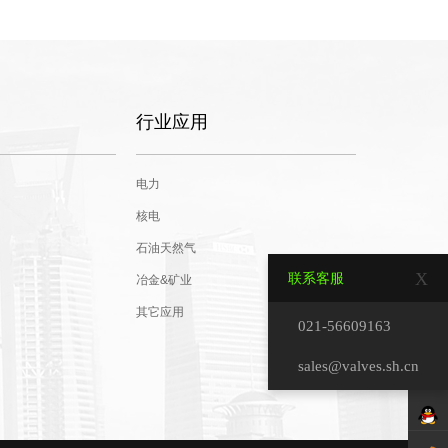
行业应用
电力
核电
石油天然气
X
联系客服
冶金&矿业
其它应用
021-56609163
sales@valves.sh.cn