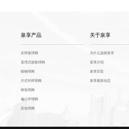
泉享产品
关于泉享
全焊接球阀
为什么选择泉享
直埋式放散球阀
泉享介绍
锻钢球阀
泉享宗旨
片式对焊球阀
泉享最新动态
铸造球阀
偏心半球阀
其他球阀