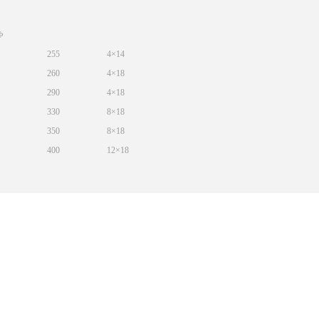
Ф
255
4×14
260
4×18
290
4×18
330
8×18
350
8×18
400
12×18