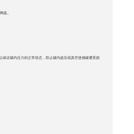
式阀盘。
，以保证罐内压力的正常状态，防止罐内超压或真空使储罐遭受损